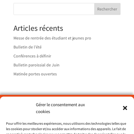
Rechercher
Articles récents
Messe de rentrée des étudiant et jeunes pro
Bulletin de l’été
Conférences à définir
Bulletin paroissial de Juin
Matinée portes ouvertes
Gérer le consentement aux
Paroisse Sainte Catherine du Petit Port – Nantes
cookies
> ND de Lourdes
> St François d’Assise
Pour offrir les meilleures expériences, nous utilisons des technologies telles que
les cookies pour stocker et/ou accéder aux informations des appareils. Le fait de
> St Dominique