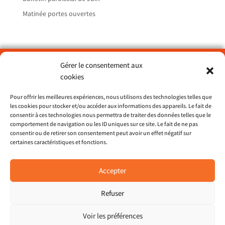
Matinée portes ouvertes
Gérer le consentement aux
Paroisse Sainte Catherine du Petit Port – Nantes
cookies
> ND de Lourdes
> St François d’Assise
Pour offrir les meilleures expériences, nous utilisons des technologies telles que
les cookies pour stocker et/ou accéder aux informations des appareils. Le fait de
> St Dominique
consentir à ces technologies nous permettra de traiter des données telles que le
comportement de navigation ou les ID uniques sur ce site. Le fait de ne pas
consentir ou de retirer son consentement peut avoir un effet négatif sur
Site du diocèse 44
certaines caractéristiques et fonctions.
Restons en contact
Accepter
Pour recevoir les nouvelles paroissiales et le
bulletin mensuel,
Refuser
Je souhaite recevoir le bulletin
Voir les préférences