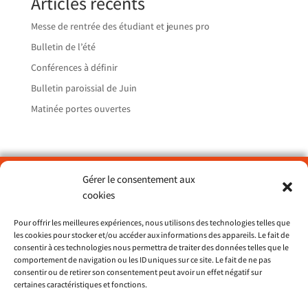
Articles récents
Messe de rentrée des étudiant et jeunes pro
Bulletin de l’été
Conférences à définir
Bulletin paroissial de Juin
Matinée portes ouvertes
Gérer le consentement aux
Paroisse Sainte Catherine du Petit Port – Nantes
cookies
> ND de Lourdes
Pour offrir les meilleures expériences, nous utilisons des technologies telles que
> St François d’Assise
les cookies pour stocker et/ou accéder aux informations des appareils. Le fait de
> St Dominique
consentir à ces technologies nous permettra de traiter des données telles que le
comportement de navigation ou les ID uniques sur ce site. Le fait de ne pas
consentir ou de retirer son consentement peut avoir un effet négatif sur
Site du diocèse 44
certaines caractéristiques et fonctions.