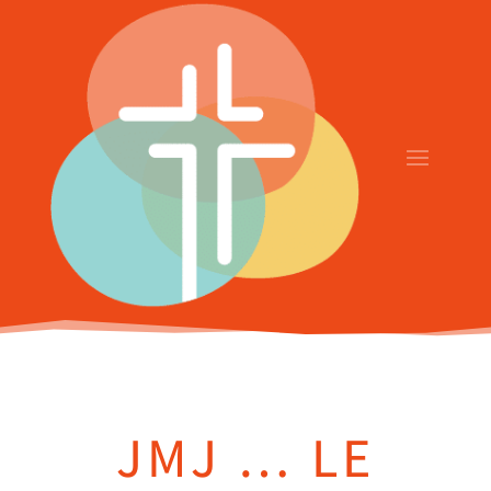
JMJ … LE