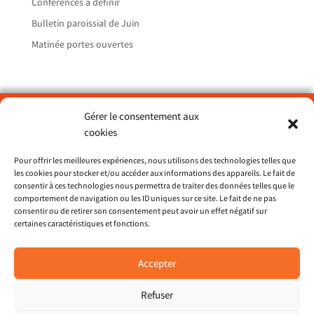
Conférences à définir
Bulletin paroissial de Juin
Matinée portes ouvertes
Gérer le consentement aux
Paroisse Sainte Catherine du Petit Port – Nantes
cookies
> ND de Lourdes
Pour offrir les meilleures expériences, nous utilisons des technologies telles que
> St François d’Assise
les cookies pour stocker et/ou accéder aux informations des appareils. Le fait de
> St Dominique
consentir à ces technologies nous permettra de traiter des données telles que le
comportement de navigation ou les ID uniques sur ce site. Le fait de ne pas
consentir ou de retirer son consentement peut avoir un effet négatif sur
Site du diocèse 44
certaines caractéristiques et fonctions.
Restons en contact
Accepter
Pour recevoir les nouvelles paroissiales et le
bulletin mensuel,
Refuser