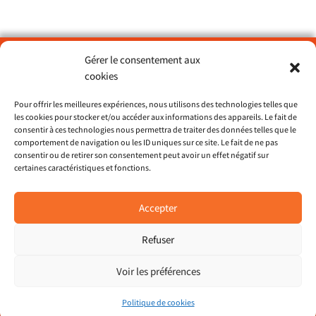
Gérer le consentement aux
Paroisse Sainte Catherine du Petit Port – Nantes
cookies
> ND de Lourdes
Pour offrir les meilleures expériences, nous utilisons des technologies telles que
> St François d’Assise
les cookies pour stocker et/ou accéder aux informations des appareils. Le fait de
> St Dominique
consentir à ces technologies nous permettra de traiter des données telles que le
comportement de navigation ou les ID uniques sur ce site. Le fait de ne pas
consentir ou de retirer son consentement peut avoir un effet négatif sur
Site du diocèse 44
certaines caractéristiques et fonctions.
Restons en contact
Accepter
Pour recevoir les nouvelles paroissiales et le
bulletin mensuel,
Refuser
Je souhaite recevoir le bulletin
Voir les préférences
Politique de cookies
Contact