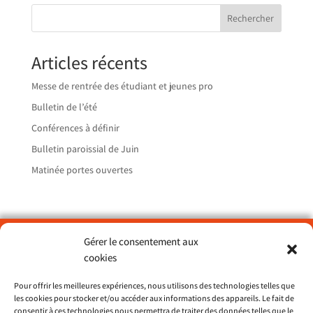
Rechercher
Articles récents
Messe de rentrée des étudiant et jeunes pro
Bulletin de l’été
Conférences à définir
Bulletin paroissial de Juin
Matinée portes ouvertes
Gérer le consentement aux
Paroisse Sainte Catherine du Petit Port – Nantes
cookies
> ND de Lourdes
Pour offrir les meilleures expériences, nous utilisons des technologies telles que
> St François d’Assise
les cookies pour stocker et/ou accéder aux informations des appareils. Le fait de
> St Dominique
consentir à ces technologies nous permettra de traiter des données telles que le