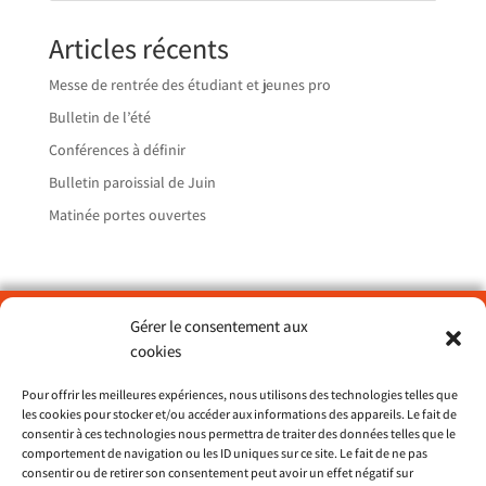
Articles récents
Messe de rentrée des étudiant et jeunes pro
Bulletin de l’été
Conférences à définir
Bulletin paroissial de Juin
Matinée portes ouvertes
Gérer le consentement aux
Paroisse Sainte Catherine du Petit Port – Nantes
cookies
> ND de Lourdes
Pour offrir les meilleures expériences, nous utilisons des technologies telles que
> St François d’Assise
les cookies pour stocker et/ou accéder aux informations des appareils. Le fait de
> St Dominique
consentir à ces technologies nous permettra de traiter des données telles que le
comportement de navigation ou les ID uniques sur ce site. Le fait de ne pas
consentir ou de retirer son consentement peut avoir un effet négatif sur
Site du diocèse 44