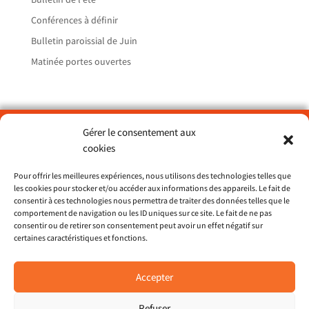
Conférences à définir
Bulletin paroissial de Juin
Matinée portes ouvertes
Gérer le consentement aux
Paroisse Sainte Catherine du Petit Port – Nantes
cookies
> ND de Lourdes
> St François d’Assise
Pour offrir les meilleures expériences, nous utilisons des technologies telles que
les cookies pour stocker et/ou accéder aux informations des appareils. Le fait de
> St Dominique
consentir à ces technologies nous permettra de traiter des données telles que le
comportement de navigation ou les ID uniques sur ce site. Le fait de ne pas
consentir ou de retirer son consentement peut avoir un effet négatif sur
Site du diocèse 44
certaines caractéristiques et fonctions.
Restons en contact
Accepter
Pour recevoir les nouvelles paroissiales et le
bulletin mensuel,
Refuser